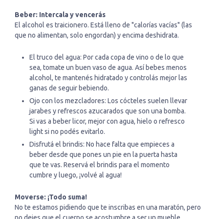
Beber: Intercala y vencerás
El alcohol es traicionero. Está lleno de "calorías vacías" (las
que no alimentan, solo engordan) y encima deshidrata.
El truco del agua: Por cada copa de vino o de lo que
sea, tomate un buen vaso de agua. Así bebes menos
alcohol, te mantenés hidratado y controlás mejor las
ganas de seguir bebiendo.
Ojo con los mezcladores: Los cócteles suelen llevar
jarabes y refrescos azucarados que son una bomba.
Si vas a beber licor, mejor con agua, hielo o refresco
light si no podés evitarlo.
Disfrutá el brindis: No hace falta que empieces a
beber desde que pones un pie en la puerta hasta
que te vas. Reservá el brindis para el momento
cumbre y luego, ¡volvé al agua!
Moverse: ¡Todo suma!
No te estamos pidiendo que te inscribas en una maratón, pero
no dejes que el cuerpo se acostumbre a ser un mueble.